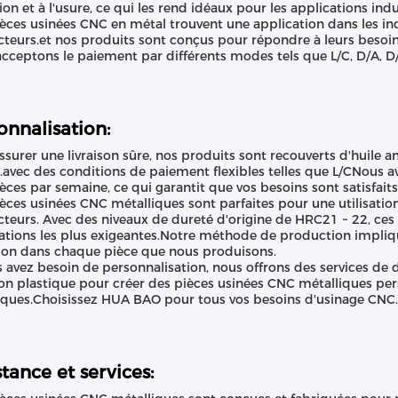
ion et à l'usure, ce qui les rend idéaux pour les applications indus
èces usinées CNC en métal trouvent une application dans les ind
teurs.et nos produits sont conçus pour répondre à leurs besoin
cceptons le paiement par différents modes tels que L/C, D/A, D/
onnalisation:
ssurer une livraison sûre, nos produits sont recouverts d'huile a
.avec des conditions de paiement flexibles telles que L/CNous
èces par semaine, ce qui garantit que vos besoins sont satisfai
èces usinées CNC métalliques sont parfaites pour une utilisation
teurs. Avec des niveaux de dureté d'origine de HRC21 ~ 22, ce
ations les plus exigeantes.Notre méthode de production implique
ion dans chaque pièce que nous produisons.
s avez besoin de personnalisation, nous offrons des services de 
ion plastique pour créer des pièces usinées CNC métalliques per
iques.Choisissez HUA BAO pour tous vos besoins d'usinage CNC.
stance et services: