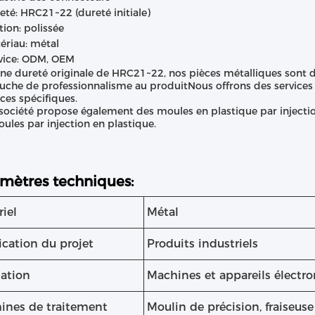
eté: HRC21~22 (dureté initiale)
tion: polissée
ériau: métal
vice: ODM, OEM
ne dureté originale de HRC21~22, nos pièces métalliques sont du
uche de professionnalisme au produitNous offrons des service
ces spécifiques.
société propose également des moules en plastique par injectio
ules par injection en plastique.
mètres techniques:
iel
Métal
ication du projet
Produits industriels
sation
Machines et appareils électr
ines de traitement
Moulin de précision, fraiseus