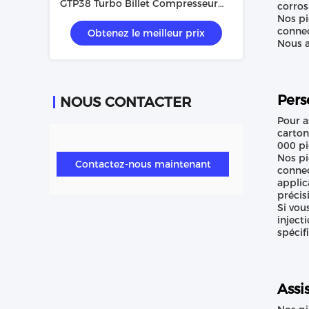
GTP38 Turbo Billet Compresseur
corros
roue
Nos pi
connec
Obtenez le meilleur prix
Nous a
Pers
NOUS CONTACTER
Pour a
carton
000 pi
Nos pi
Contactez-nous maintenant
connec
applic
précis
Si vou
inject
spécif
Assi