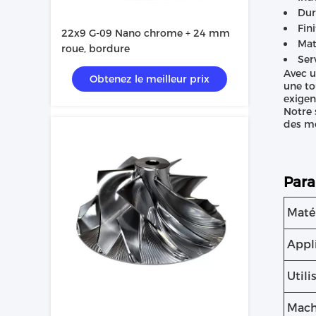
Dur
Fini
22x9 G-09 Nano chrome + 24 mm
Mat
roue, bordure
Ser
Avec u
Obtenez le meilleur prix
une to
exigen
Notre 
des mo
Para
Matér
Appl
Utili
Mach