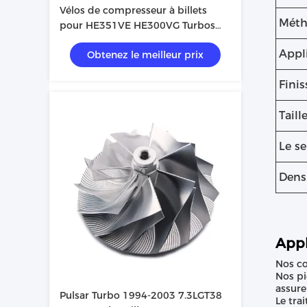
Vélos de compresseur à billets
Méth
pour HE351VE HE300VG Turbos
6.7l Cummins
Appl
Obtenez le meilleur prix
Finis
Taill
Le se
Dens
Appl
Nos co
Nos pi
assure
Pulsar Turbo 1994-2003 7.3LGT38
Le tra