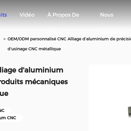
its
Vidéo
À Propos De
Nous
Nous
Contacter
>
OEM/ODM personnalisé CNC Alliage d'aluminium de précisi
d'usinage CNC métallique
liage d'aluminium
roduits mécaniques
que
CNC
nium CNC