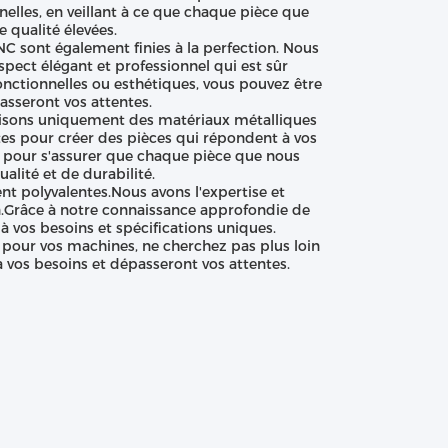
elles, en veillant à ce que chaque pièce que
 qualité élevées.
NC sont également finies à la perfection. Nous
pect élégant et professionnel qui est sûr
onctionnelles ou esthétiques, vous pouvez être
asseront vos attentes.
ilisons uniquement des matériaux métalliques
ntes pour créer des pièces qui répondent à vos
he pour s'assurer que chaque pièce que nous
lité et de durabilité.
t polyvalentes.Nous avons l'expertise et
n.Grâce à notre connaissance approfondie de
 vos besoins et spécifications uniques.
 pour vos machines, ne cherchez pas plus loin
 vos besoins et dépasseront vos attentes.