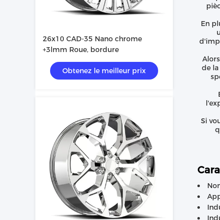
pièc
En pl
u
26x10 CAD-35 Nano chrome
d'impr
+3lmm Roue, bordure
Alor
de la
Obtenez le meilleur prix
sp
l'ex
Si vo
q
Cara
Nom
App
Ind
Ind