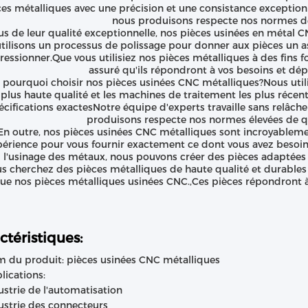
es métalliques avec une précision et une consistance exceptionn
nous produisons respecte nos normes de
us de leur qualité exceptionnelle, nos pièces usinées en métal C
tilisons un processus de polissage pour donner aux pièces un as
essionner.Que vous utilisiez nos pièces métalliques à des fins f
assuré qu'ils répondront à vos besoins et dép
s pourquoi choisir nos pièces usinées CNC métalliques?Nous ut
 plus haute qualité et les machines de traitement les plus réce
écifications exactesNotre équipe d'experts travaille sans relâc
produisons respecte nos normes élevées de qua
En outre, nos pièces usinées CNC métalliques sont incroyablemen
périence pour vous fournir exactement ce dont vous avez besoi
l'usinage des métaux, nous pouvons créer des pièces adaptées à
us cherchez des pièces métalliques de haute qualité et durables
ue nos pièces métalliques usinées CNC.,Ces pièces répondront à
ctéristiques:
 du produit: pièces usinées CNC métalliques
lications:
ustrie de l'automatisation
ustrie des connecteurs