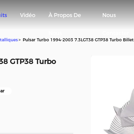
its
Vidéo
À Propos De
Nous
Nous
Contacter
talliques
>
Pulsar Turbo 1994-2003 7.3LGT38 GTP38 Turbo Bille
T38 GTP38 Turbo
ar