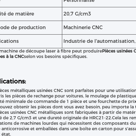
e
Personnalisé
ité de matière
20,7 G/cm3
ode de production
Machinerie CNC
ications
Industrie de l'automatisation
machine de découpe laser à fibre peut produire
Pièces usinées
es à la CNC
selon vos besoins spécifiques.
ications:
èces métalliques usinées CNC sont parfaites pour une utilisatio
s les pièces de rechange pour voitures, le moulage de plastique
té minimale de commande de 1 pièce et une fourchette de prix
ouvez obtenir les pièces dont vous avez besoin, peu importe la ta
èces usinées CNC métalliques sont fabriquées à partir de matér
é de 2,7 G/cm3 et une dureté originale de HRC21-22.Cela les rend
ations de machines lourdes qui nécessitent des composants dura
e anticorrosive et emballées dans une boîte en carton pour s'ass
 état.