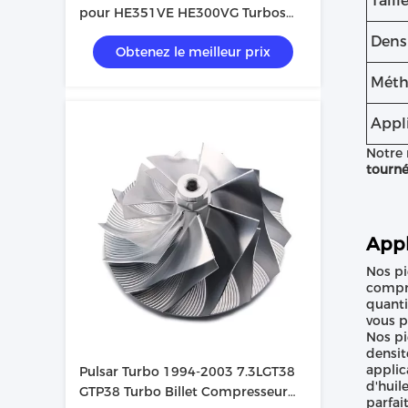
Taill
pour HE351VE HE300VG Turbos
6.7l Cummins
Dens
Obtenez le meilleur prix
Méth
Appl
Notre 
tourné
Appl
Nos pi
compri
quanti
vous p
Nos pi
densit
applic
Pulsar Turbo 1994-2003 7.3LGT38
d'huil
GTP38 Turbo Billet Compresseur
parfait