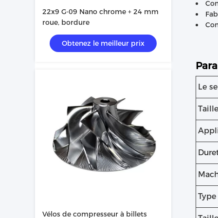
Com
22x9 G-09 Nano chrome + 24 mm
Fab
roue, bordure
Com
Obtenez le meilleur prix
Para
Le se
Taill
Appl
Dure
Mach
Type
Vélos de compresseur à billets