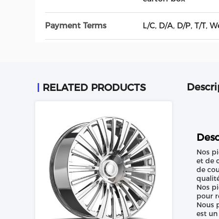
Payment Terms
L/C, D/A, D/P, T/T, 
Descri
RELATED PRODUCTS
Desc
Nos pi
et de 
de cou
qualité
Nos pi
pour r
Nous p
est un