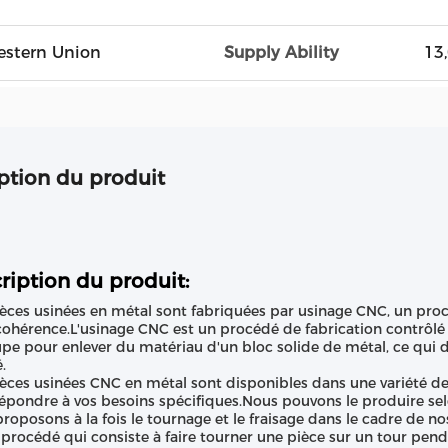
Western Union
Supply Ability
13
ption du produit
ription du produit:
èces usinées en métal sont fabriquées par usinage CNC, un proc
cohérence.L'usinage CNC est un procédé de fabrication contrôlé p
pe pour enlever du matériau d'un bloc solide de métal, ce qui do
.
èces usinées CNC en métal sont disponibles dans une variété de 
épondre à vos besoins spécifiques.Nous pouvons le produire selo
roposons à la fois le tournage et le fraisage dans le cadre de n
 procédé qui consiste à faire tourner une pièce sur un tour pen