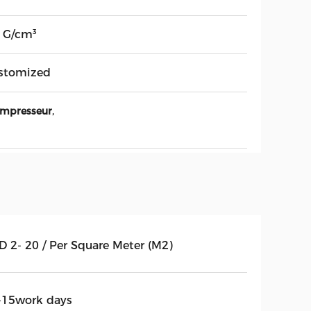
7 G/cm³
stomized
,
compresseur
D 2- 20 / Per Square Meter (M2)
-15work days