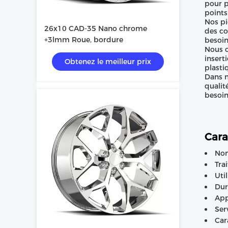
pour p
points
Nos pi
26x10 CAD-35 Nano chrome
des co
+3lmm Roue, bordure
besoin
Nous o
insert
Obtenez le meilleur prix
plasti
Dans n
qualit
besoin
Cara
Nom
Tra
Uti
Dur
App
Ser
Car