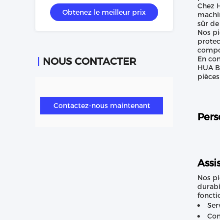
roue
Chez H
Obtenez le meilleur prix
machin
sûr de
Nos pi
protec
compo
En con
NOUS CONTACTER
HUA BA
pièces
Contactez-nous maintenant
Pers
Assi
Nos pi
durabi
foncti
Ser
Con