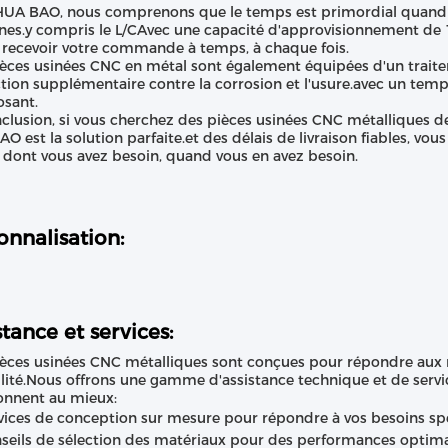
UA BAO, nous comprenons que le temps est primordial quand il 
es.y compris le L/CAvec une capacité d'approvisionnement de 
 recevoir votre commande à temps, à chaque fois.
èces usinées CNC en métal sont également équipées d'un traite
tion supplémentaire contre la corrosion et l'usure.avec un tem
sant.
clusion, si vous cherchez des pièces usinées CNC métalliques d
O est la solution parfaite.et des délais de livraison fiables, vou
 dont vous avez besoin, quand vous en avez besoin.
onnalisation:
stance et services:
èces usinées CNC métalliques sont conçues pour répondre aux n
lité.Nous offrons une gamme d'assistance technique et de servi
onnent au mieux:
vices de conception sur mesure pour répondre à vos besoins sp
seils de sélection des matériaux pour des performances optimal