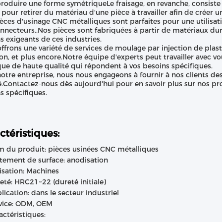
roduire une forme symétriqueLe fraisage, en revanche, consiste à 
 pour retirer du matériau d'une pièce à travailler afin de créer u
èces d'usinage CNC métalliques sont parfaites pour une utilisati
nnecteurs..Nos pièces sont fabriquées à partir de matériaux du
s exigeants de ces industries.
ffrons une variété de services de moulage par injection de plas
ion, et plus encore.Notre équipe d'experts peut travailler avec 
que de haute qualité qui répondent à vos besoins spécifiques.
otre entreprise, nous nous engageons à fournir à nos clients des
é.Contactez-nous dès aujourd'hui pour en savoir plus sur nos pro
s spécifiques.
ctéristiques:
 du produit: pièces usinées CNC métalliques
itement de surface: anodisation
lisation: Machines
eté: HRC21~22 (dureté initiale)
lication: dans le secteur industriel
vice: ODM, OEM
actéristiques: