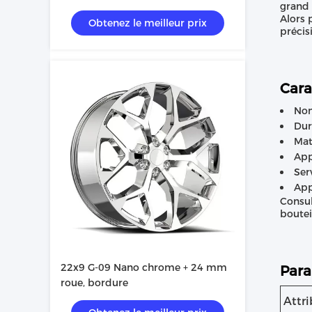
grand 
Alors 
Obtenez le meilleur prix
précis
Cara
Nom
Dur
Mat
App
Ser
App
Consul
boutei
22x9 G-09 Nano chrome + 24 mm
Para
roue, bordure
Attri