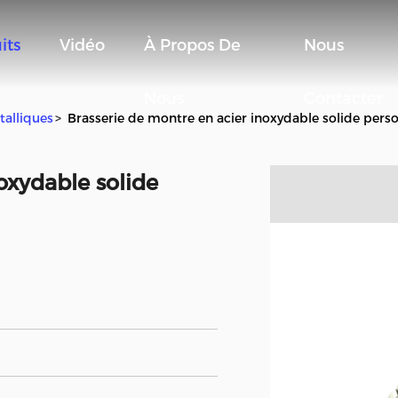
its
Vidéo
À Propos De
Nous
Nous
Contacter
talliques
>
Brasserie de montre en acier inoxydable solide pers
oxydable solide