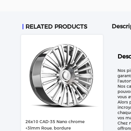
Descri
RELATED PRODUCTS
Desc
Nos pi
garant
l'auto
Nos ca
pouvon
vous a
Alors 
incroy
chaque
vos ma
26x10 CAD-35 Nano chrome
Chez n
+3lmm Roue, bordure
offron