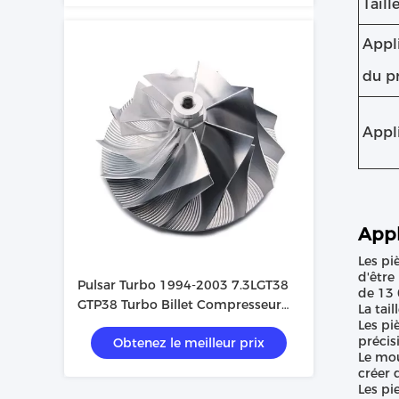
Taill
Appl
du p
Appl
Appl
Les pi
d'être
Pulsar Turbo 1994-2003 7.3LGT38
de 13 
GTP38 Turbo Billet Compresseur
La tai
roue
Les pi
précis
Obtenez le meilleur prix
Le mou
créer 
Les pi