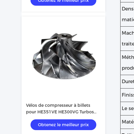
Obtenez le meilleur prix
Dens
mati
Mach
trai
Méth
prod
Dure
Finis
Vélos de compresseur à billets
Le se
pour HE351VE HE300VG Turbos
6.7l Cummins
Matér
Obtenez le meilleur prix