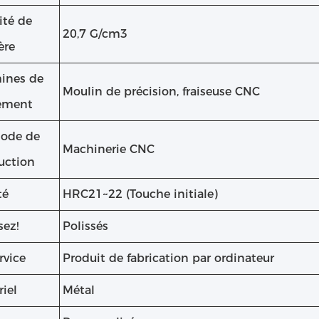
ité de
20,7 G/cm3
ère
ines de
Moulin de précision, fraiseuse CNC
tement
ode de
Machinerie CNC
uction
té
HRC21~22 (Touche initiale)
sez!
Polissés
rvice
Produit de fabrication par ordinateur
iel
Métal