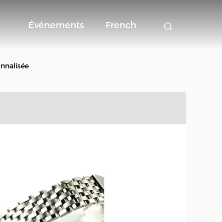
Événements
French
onnalisée