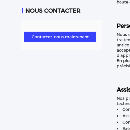
haute 
NOUS CONTACTER
Pers
Nous o
Contactez-nous maintenant
traite
antico
accept
d'appr
En plu
précis
Assi
Nos pi
techno
Con
Ass
Con
Exé