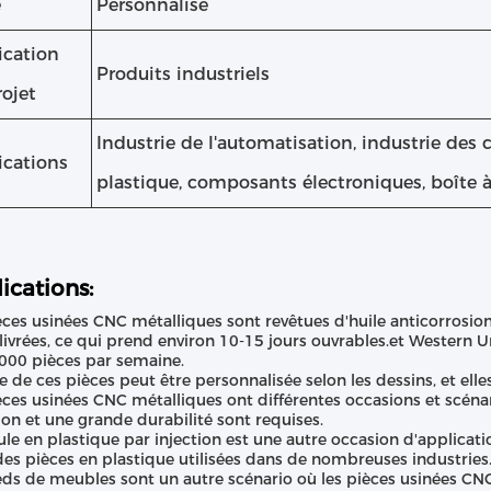
e
Personnalisé
ication
Produits industriels
rojet
Industrie de l'automatisation, industrie des
ications
plastique, composants électroniques, boîte à 
ications:
èces usinées CNC métalliques sont revêtues d'huile anticorrosio
 livrées, ce qui prend environ 10-15 jours ouvrables.et Western 
000 pièces par semaine.
lle de ces pièces peut être personnalisée selon les dessins, et el
èces usinées CNC métalliques ont différentes occasions et scéna
ion et une grande durabilité sont requises.
le en plastique par injection est une autre occasion d'applicati
des pièces en plastique utilisées dans de nombreuses industries
eds de meubles sont un autre scénario où les pièces usinées CNC m