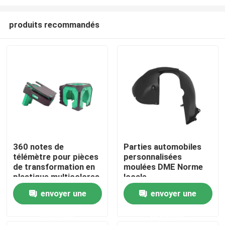
produits recommandés
360 notes de
Parties automobiles
télémètre pour pièces
personnalisées
À la maison
de transformation en
moulées DME Norme
plastique multicolores
locale
Produits
envoyer une
envoyer une
demande
demande
vidéo