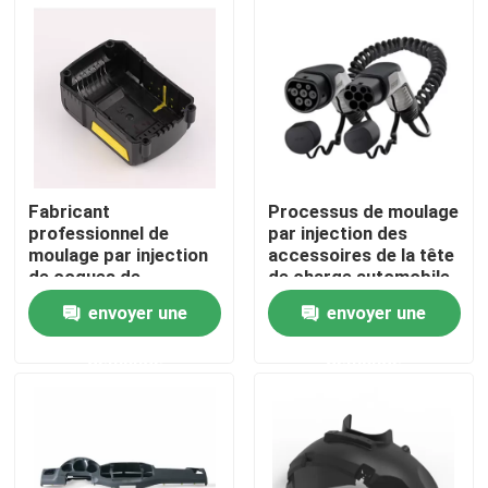
À propos de nous
Visite de l'usine
Contrôle de la qualité
Fabricant
Processus de moulage
professionnel de
par injection des
moulage par injection
accessoires de la tête
Nous contacter
de coques de
de charge automobile
batteries
envoyer une
envoyer une
Nouvelles
demande
demande
Demandez un devis
pièces d'usinage CNC métalliques