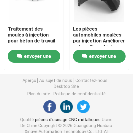
pièces mécaniques de commande numérique par ordin
Traitement des
Les pièces
Pièces d'automatisation CNC
moules à injection
automobiles moulées
pour béton de travail
par injection Améliorer
votre efficacité de
production avec les
Pièces tournées par précision
envoyer une
envoyer une
pièces de moules par
injection Acheter
demande
demande
maintenant et
Pièces moulées de précision
économiser
Aperçu
Au sujet de nous
Contactez-nous
Desktop Site
La commande numérique par ordinateur a tourné des 
Plan du site
Politique de confidentialité
Pièces en plastique de moule
Qualité
pièces d'usinage CNC métalliques
Usine
De Chine.Copyright © 2026 Guangdong Huabao
Pièces moulées par injection
Xingye Automation Technology Co., Ltd. All